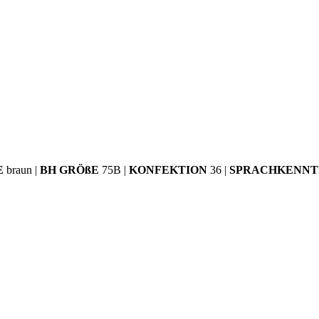
E
braun |
BH GRÖßE
75B |
KONFEKTION
36 |
SPRACHKENNT