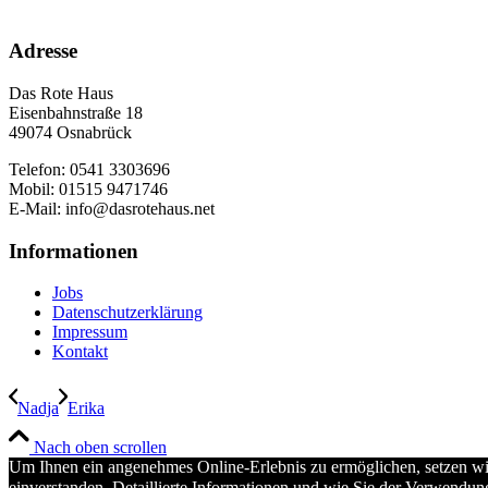
Adresse
Das Rote Haus
Eisenbahnstraße 18
49074 Osnabrück
Telefon: 0541 3303696
Mobil: 01515 9471746
E-Mail: info@dasrotehaus.net
Informationen
Jobs
Datenschutzerklärung
Impressum
Kontakt
Nadja
Erika
Nach oben scrollen
Um Ihnen ein angenehmes Online-Erlebnis zu ermöglichen, setzen wir
einverstanden. Detaillierte Informationen und wie Sie der Verwendun