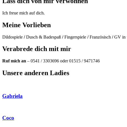
Lass dich von mir verwöhnen
Ich freue mich auf dich.
Meine Vorlieben
Dildospiele
/
Dusch & Badespaß
/
Fingerspiele
/
Französisch
/
GV in v
Verabrede dich mit mir
Ruf mich an
– 0541 / 3303696 oder 01515 / 9471746
Unsere anderen Ladies
Gabriela
Coco