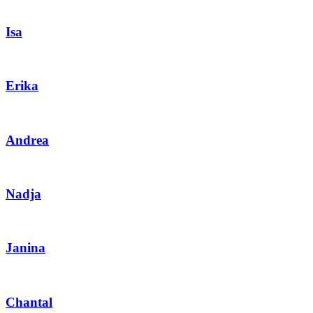
Isa
Erika
Andrea
Nadja
Janina
Chantal